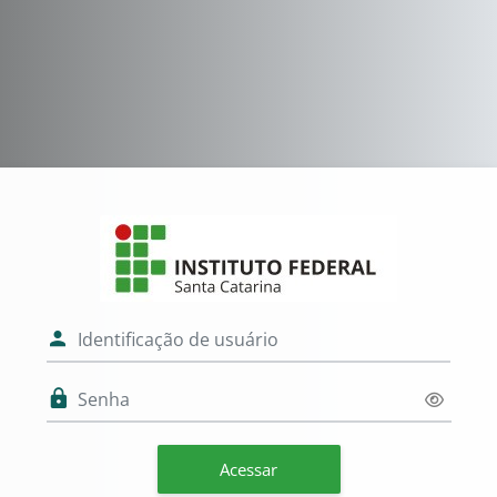
Ir para o conteúdo principal
Acesso a Institu
Identificação de usuário
Senha
Acessar