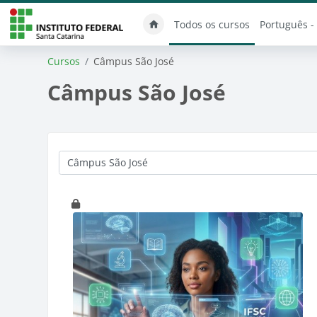
Ir para o conteúdo principal
Todos os cursos
Português - B
Cursos
Câmpus São José
Câmpus São José
Categorias de Cursos