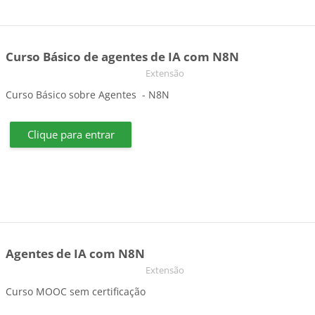
Curso Básico de agentes de IA com N8N
Categoria do curso
Extensão
Curso Básico sobre Agentes - N8N
Clique para entrar
Agentes de IA com N8N
Categoria do curso
Extensão
Curso MOOC sem certificação