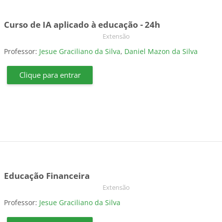
Curso de IA aplicado à educação - 24h
Categoria do curso
Extensão
Professor:
Jesue Graciliano da Silva
,
Daniel Mazon da Silva
Clique para entrar
Educação Financeira
Categoria do curso
Extensão
Professor:
Jesue Graciliano da Silva