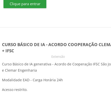
Clique para entrar
CURSO BÁSICO DE IA - ACORDO COOPERAÇÃO CLEM
+ IFSC
Categoria do curso
Extensão
Curso Básico de IA generativa - Acordo de Cooperação IFSC São J
e Clemar Engenharia
Modalidade EAD - Carga Horária 24h
Acesso restrito.