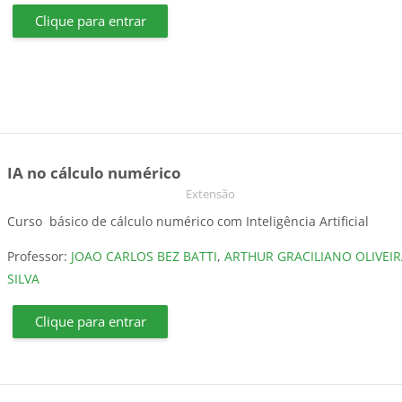
Clique para entrar
IA no cálculo numérico
Categoria do curso
Extensão
Curso básico de cálculo numérico com Inteligência Artificial
Professor:
JOAO CARLOS BEZ BATTI
,
ARTHUR GRACILIANO OLIVEIR
SILVA
Clique para entrar