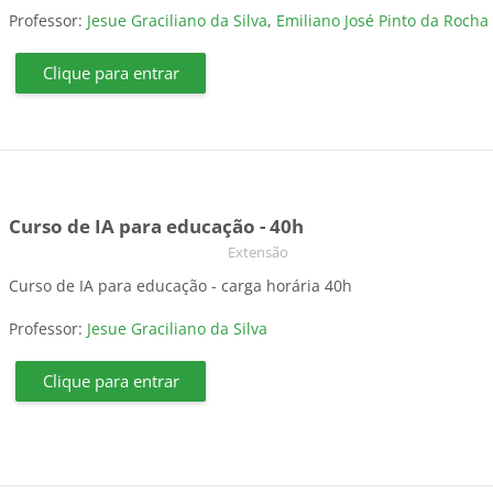
Professor:
Jesue Graciliano da Silva
,
Emiliano José Pinto da Rocha
Clique para entrar
Curso de IA para educação - 40h
Categoria do curso
Extensão
Curso de IA para educação - carga horária 40h
Professor:
Jesue Graciliano da Silva
Clique para entrar