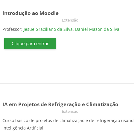
Introdução ao Moodle
Categoria do curso
Extensão
Professor:
Jesue Graciliano da Silva
,
Daniel Mazon da Silva
Clique para entrar
IA em Projetos de Refrigeração e Climatização
Categoria do curso
Extensão
Curso básico de projetos de climatização e de refrigeração usan
Inteligência Artificial