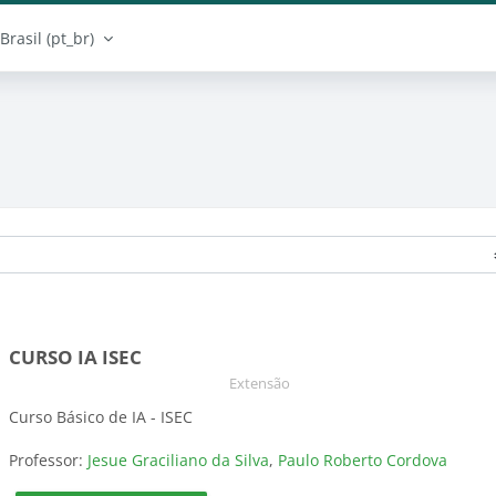
rasil ‎(pt_br)‎
CURSO IA ISEC
Categoria do curso
Extensão
Curso Básico de IA - ISEC
Professor:
Jesue Graciliano da Silva
,
Paulo Roberto Cordova