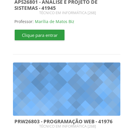
APS26801 - ANÁLISE E PROJETO DE
SISTEMAS - 41945
Categoria do curso
TÉCNICO EM INFORMÁTICA [268]
Professor:
Marília de Matos Biz
Clique para entrar
PRW26803 - PROGRAMAÇÃO WEB - 41976
Categoria do curso
TÉCNICO EM INFORMÁTICA [268]