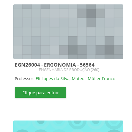
EGN26004 - ERGONOMIA - 56564
Categoria do curso
ENGENHARIA DE PRODUÇÃO [260]
Professor:
Eli Lopes da Silva
,
Mateus Müller Franco
Clique para entrar