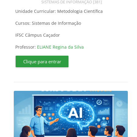
Categoria do curso
SISTEMAS DE INFORMAÇÃO [381]
Unidade Curricular: Metodologia Científica
Cursos: Sistemas de Informação
IFSC Câmpus Caçador
Professor:
ELIANE Regina da Silva
Clique para entrar