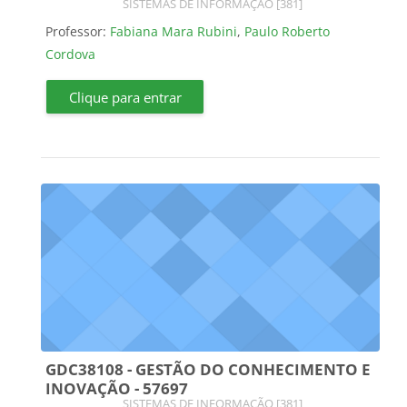
Categoria do curso
SISTEMAS DE INFORMAÇÃO [381]
Professor:
Fabiana Mara Rubini
,
Paulo Roberto
Cordova
Clique para entrar
GDC38108 - GESTÃO DO CONHECIMENTO E
INOVAÇÃO - 57697
Categoria do curso
SISTEMAS DE INFORMAÇÃO [381]