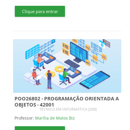
Clique para entrar
POO26802 - PROGRAMAÇÃO ORIENTADA A
OBJETOS - 42001
Categoria do curso
TÉCNICO EM INFORMÁTICA [268]
Professor:
Marília de Matos Biz