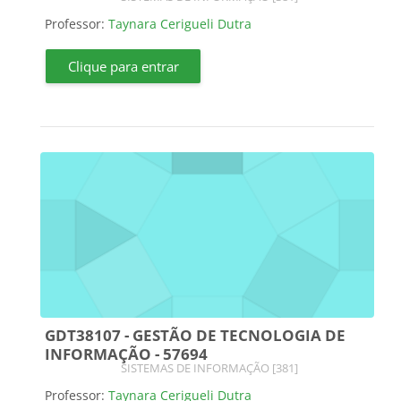
Professor:
Taynara Cerigueli Dutra
Clique para entrar
GDT38107 - GESTÃO DE TECNOLOGIA DE
INFORMAÇÃO - 57694
Categoria do curso
SISTEMAS DE INFORMAÇÃO [381]
Professor:
Taynara Cerigueli Dutra