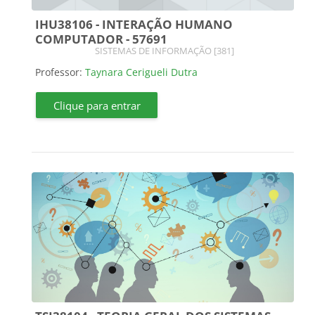
IHU38106 - INTERAÇÃO HUMANO
COMPUTADOR - 57691
Categoria do curso
SISTEMAS DE INFORMAÇÃO [381]
Professor:
Taynara Cerigueli Dutra
Clique para entrar