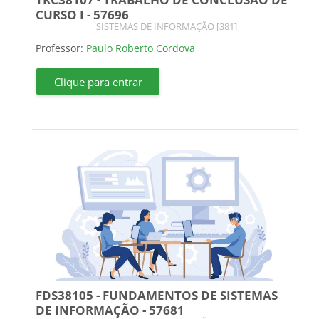
CURSO I - 57696
Categoria do curso
SISTEMAS DE INFORMAÇÃO [381]
Professor:
Paulo Roberto Cordova
Clique para entrar
FDS38105 - FUNDAMENTOS DE SISTEMAS
DE INFORMAÇÃO - 57681