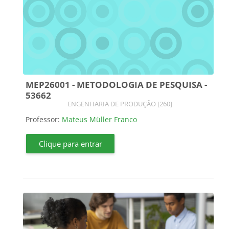
MEP26001 - METODOLOGIA DE PESQUISA -
53662
Categoria do curso
ENGENHARIA DE PRODUÇÃO [260]
Professor:
Mateus Müller Franco
Clique para entrar