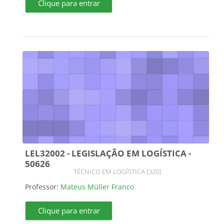
Clique para entrar
LEL32002 - LEGISLAÇÃO EM LOGÍSTICA -
50626
Categoria do curso
TÉCNICO EM LOGÍSTICA [320]
Professor:
Mateus Müller Franco
Clique para entrar