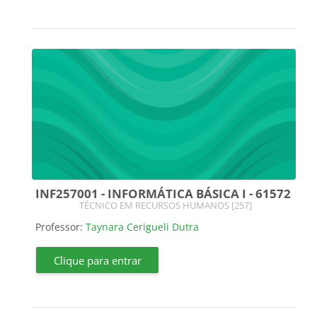
INF257001 - INFORMÁTICA BÁSICA I - 61572
Categoria do curso
TÉCNICO EM RECURSOS HUMANOS [257]
Professor:
Taynara Cerigueli Dutra
Clique para entrar