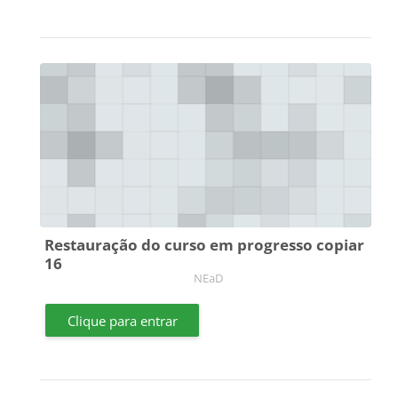
Restauração do curso em progresso copiar
16
Categoria do curso
NEaD
Clique para entrar