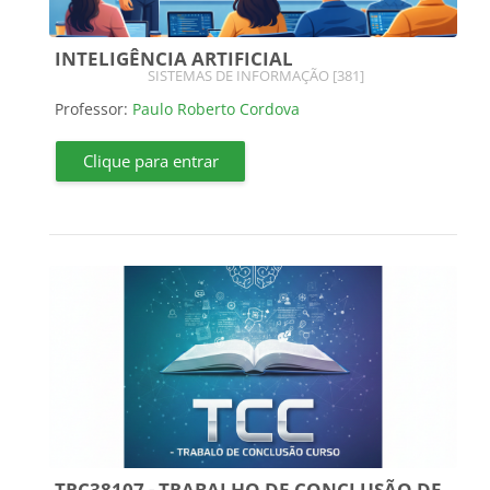
INTELIGÊNCIA ARTIFICIAL
Categoria do curso
SISTEMAS DE INFORMAÇÃO [381]
Professor:
Paulo Roberto Cordova
Clique para entrar
TRC38107 - TRABALHO DE CONCLUSÃO DE