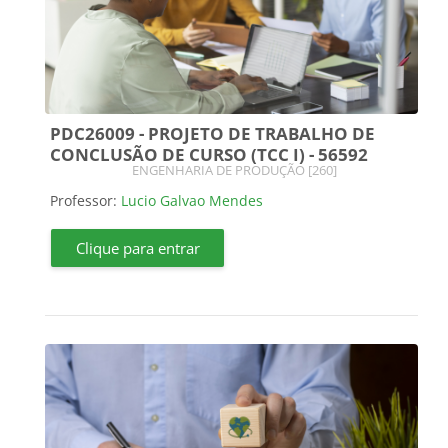
PDC26009 - PROJETO DE TRABALHO DE
CONCLUSÃO DE CURSO (TCC I) - 56592
Categoria do curso
ENGENHARIA DE PRODUÇÃO [260]
Professor:
Lucio Galvao Mendes
Clique para entrar