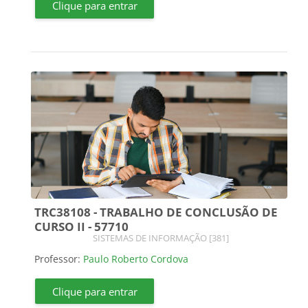
Clique para entrar
TRC38108 - TRABALHO DE CONCLUSÃO DE
CURSO II - 57710
Categoria do curso
SISTEMAS DE INFORMAÇÃO [381]
Professor:
Paulo Roberto Cordova
Clique para entrar