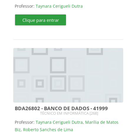
Professor:
Taynara Cerigueli Dutra
Clique para entrar
BDA26802 - BANCO DE DADOS - 41999
Categoria do curso
TÉCNICO EM INFORMÁTICA [268]
Professor:
Taynara Cerigueli Dutra
,
Marília de Matos
Biz
,
Roberto Sanches de Lima