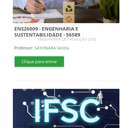
ENS26009 - ENGENHARIA E
SUSTENTABILIDADE - 56589
Categoria do curso
ENGENHARIA DE PRODUÇÃO [260]
Professor:
SAYONARA Varela
Clique para entrar