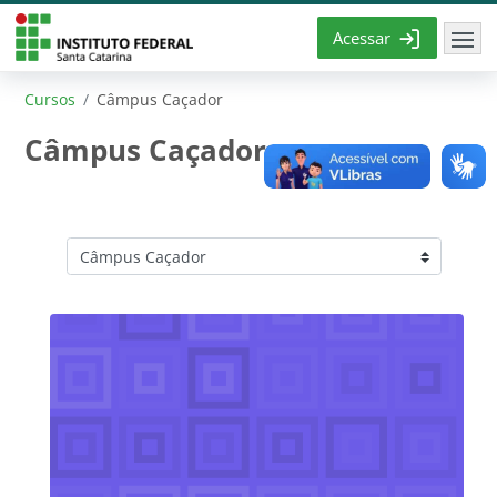
Ir para o conteúdo principal
Acessar
Cursos
Câmpus Caçador
Câmpus Caçador
Categorias de Cursos