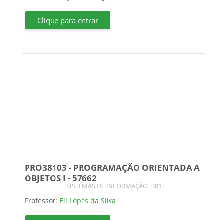
Clique para entrar
PRO38103 - PROGRAMAÇÃO ORIENTADA A
OBJETOS I - 57662
Categoria do curso
SISTEMAS DE INFORMAÇÃO [381]
Professor:
Eli Lopes da Silva