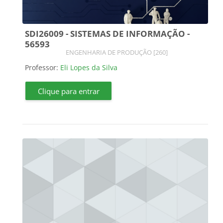
SDI26009 - SISTEMAS DE INFORMAÇÃO -
56593
Categoria do curso
ENGENHARIA DE PRODUÇÃO [260]
Professor:
Eli Lopes da Silva
Clique para entrar