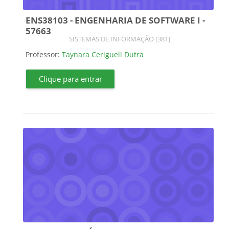
ENS38103 - ENGENHARIA DE SOFTWARE I -
57663
Categoria do curso
SISTEMAS DE INFORMAÇÃO [381]
Professor:
Taynara Cerigueli Dutra
Clique para entrar