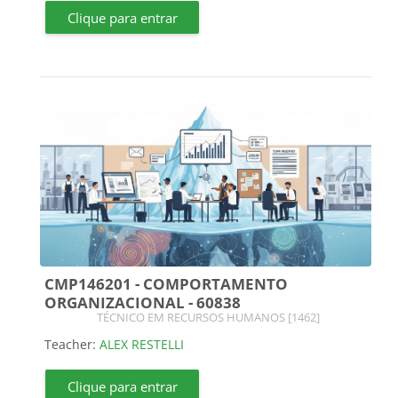
Clique para entrar
CMP146201 - COMPORTAMENTO
ORGANIZACIONAL - 60838
Course category
TÉCNICO EM RECURSOS HUMANOS [1462]
Teacher:
ALEX RESTELLI
Clique para entrar