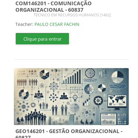
COM146201 - COMUNICAÇÃO
ORGANIZACIONAL - 60837
Course category
TÉCNICO EM RECURSOS HUMANOS [1462]
Teacher:
PAULO CESAR FACHIN
Clique para entrar
GEO146201 - GESTÃO ORGANIZACIONAL -
60827