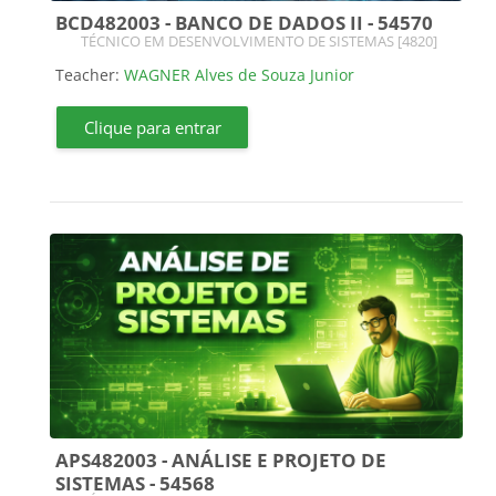
BCD482003 - BANCO DE DADOS II - 54570
Course category
TÉCNICO EM DESENVOLVIMENTO DE SISTEMAS [4820]
Teacher:
WAGNER Alves de Souza Junior
Clique para entrar
APS482003 - ANÁLISE E PROJETO DE
SISTEMAS - 54568