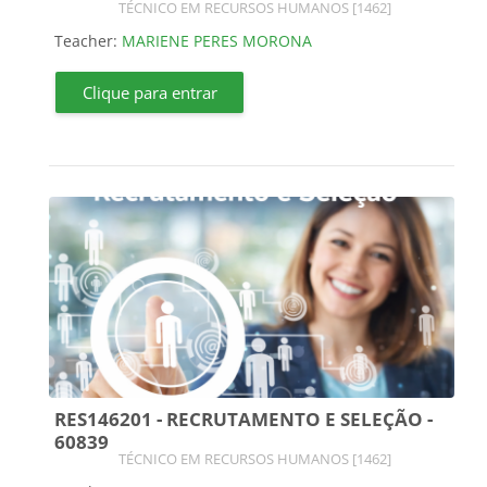
Course category
TÉCNICO EM RECURSOS HUMANOS [1462]
Teacher:
MARIENE PERES MORONA
Clique para entrar
RES146201 - RECRUTAMENTO E SELEÇÃO -
60839
Course category
TÉCNICO EM RECURSOS HUMANOS [1462]