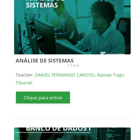
ANÁLISE DE SISTEMAS
Course category
1 Fase
Teacher:
DANIEL FERNANDO CAROSSI
,
Ramao Tiago
Tiburski
Clique para entrar