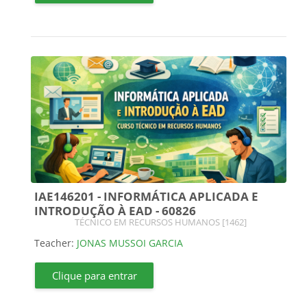
IAE146201 - INFORMÁTICA APLICADA E
INTRODUÇÃO À EAD - 60826
Course category
TÉCNICO EM RECURSOS HUMANOS [1462]
Teacher:
JONAS MUSSOI GARCIA
Clique para entrar