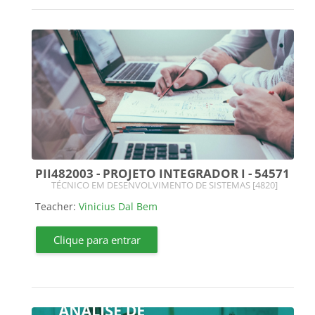
PII482003 - PROJETO INTEGRADOR I - 54571
Course category
TÉCNICO EM DESENVOLVIMENTO DE SISTEMAS [4820]
Teacher:
Vinicius Dal Bem
Clique para entrar