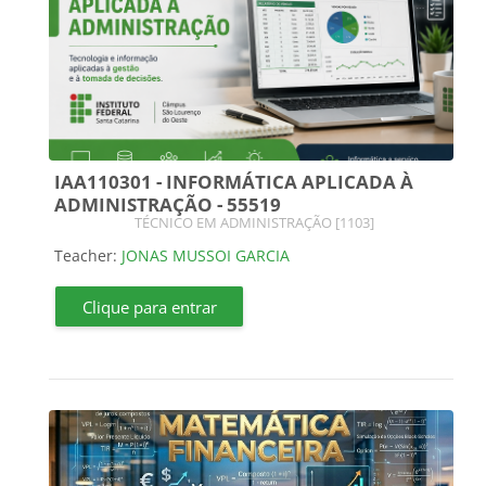
IAA110301 - INFORMÁTICA APLICADA À
ADMINISTRAÇÃO - 55519
Course category
TÉCNICO EM ADMINISTRAÇÃO [1103]
Teacher:
JONAS MUSSOI GARCIA
Clique para entrar