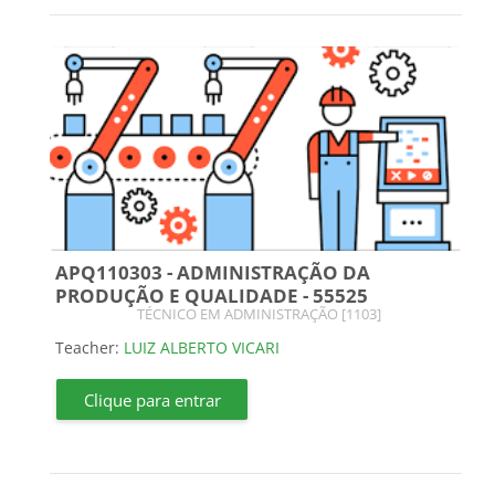
APQ110303 - ADMINISTRAÇÃO DA
PRODUÇÃO E QUALIDADE - 55525
Course category
TÉCNICO EM ADMINISTRAÇÃO [1103]
Teacher:
LUIZ ALBERTO VICARI
Clique para entrar