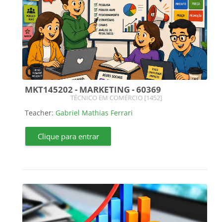
MKT145202 - MARKETING - 60369
Course category
TÉCNICO EM COMÉRCIO [1452]
Teacher:
Gabriel Mathias Ferrari
Clique para entrar