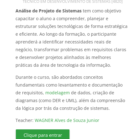
Course category
TÉCNICO EM DESENVOLVIMENTO DE SISTEMAS [4820]
Análise de Projeto de Sistemas
tem como objetivo
capacitar o aluno a compreender, planejar e
estruturar soluções tecnológicas de forma estratégica
e eficiente. Ao longo da formação, o participante
aprenderá a identificar necessidades reais de
negócio, transformar problemas em requisitos claros
e desenvolver projetos alinhados às melhores
práticas da área de tecnologia da informação.
Durante o curso, são abordados conceitos
fundamentais como levantamento e documentação
de requisitos,
modelagem
de dados, criação de
diagramas (como DER e UML), além da compreensão
da lógica por trás da construção de sistemas.
Teacher:
WAGNER Alves de Souza Junior
Clique para entrar