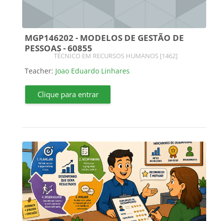
MGP146202 - MODELOS DE GESTÃO DE
PESSOAS - 60855
Course category
TÉCNICO EM RECURSOS HUMANOS [1462]
Teacher:
Joao Eduardo Linhares
Clique para entrar