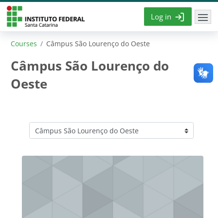
Skip to main content
Log in
Courses
Câmpus São Lourenço do Oeste
Câmpus São Lourenço do
Oeste
Course categories