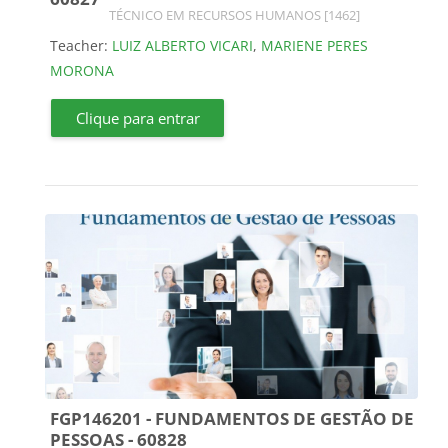
Course category
TÉCNICO EM RECURSOS HUMANOS [1462]
Teacher:
LUIZ ALBERTO VICARI
,
MARIENE PERES
MORONA
Clique para entrar
FGP146201 - FUNDAMENTOS DE GESTÃO DE
PESSOAS - 60828