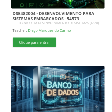
DSE482004 - DESENVOLVIMENTO PARA
SISTEMAS EMBARCADOS - 54573
Course category
TÉCNICO EM DESENVOLVIMENTO DE SISTEMAS [4820]
Teacher:
Diego Marques do Carmo
Clique para entrar