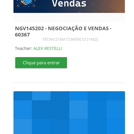
NGV145202 - NEGOCIAÇÃO E VENDAS -
60367
Course category
TÉCNICO EM COMÉRCIO [1452]
Teacher:
ALEX RESTELLI
Clique para entrar