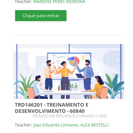
Teacher:
MARIENE PERES MORONA
Clique para entrar
TRD146201 - TREINAMENTO E
DESENVOLVIMENTO - 60840
Course category
TÉCNICO EM RECURSOS HUMANOS [1462]
Teacher:
Joao Eduardo Linhares
,
ALEX RESTELLI