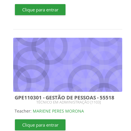
Clique para entrar
GPE110301 - GESTÃO DE PESSOAS - 55518
Course category
TÉCNICO EM ADMINISTRAÇÃO [1103]
Teacher:
MARIENE PERES MORONA
Clique para entrar