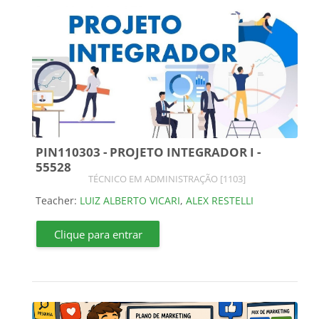
PIN110303 - PROJETO INTEGRADOR I -
55528
Course category
TÉCNICO EM ADMINISTRAÇÃO [1103]
Teacher:
LUIZ ALBERTO VICARI
,
ALEX RESTELLI
Clique para entrar