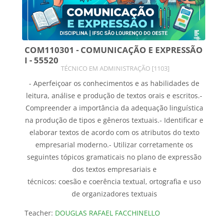
COM110301 - COMUNICAÇÃO E EXPRESSÃO
I - 55520
Course category
TÉCNICO EM ADMINISTRAÇÃO [1103]
- Aperfeiçoar os conhecimentos e as habilidades de
leitura, análise e produção de textos orais e escritos.-
Compreender a importância da adequação linguística
na produção de tipos e gêneros textuais.- Identificar e
elaborar textos de acordo com os atributos do texto
empresarial moderno.- Utilizar corretamente os
seguintes tópicos gramaticais no plano de expressão
dos textos empresariais e
técnicos: coesão e coerência textual, ortografia e uso
de organizadores textuais
Teacher:
DOUGLAS RAFAEL FACCHINELLO