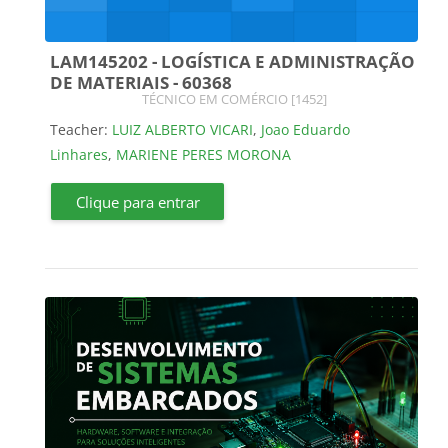
LAM145202 - LOGÍSTICA E ADMINISTRAÇÃO
DE MATERIAIS - 60368
Course category
TÉCNICO EM COMÉRCIO [1452]
Teacher:
LUIZ ALBERTO VICARI
,
Joao Eduardo
Linhares
,
MARIENE PERES MORONA
Clique para entrar