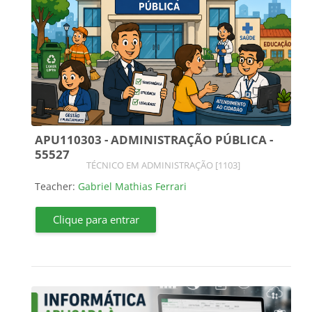
APU110303 - ADMINISTRAÇÃO PÚBLICA -
55527
Course category
TÉCNICO EM ADMINISTRAÇÃO [1103]
Teacher:
Gabriel Mathias Ferrari
Clique para entrar