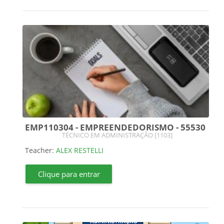
EMP110304 - EMPREENDEDORISMO - 55530
Course category
TÉCNICO EM ADMINISTRAÇÃO [1103]
Teacher:
ALEX RESTELLI
Clique para entrar