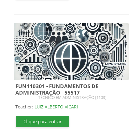
FUN110301 - FUNDAMENTOS DE
ADMINISTRAÇÃO - 55517
Course category
TÉCNICO EM ADMINISTRAÇÃO [1103]
Teacher:
LUIZ ALBERTO VICARI
Clique para entrar