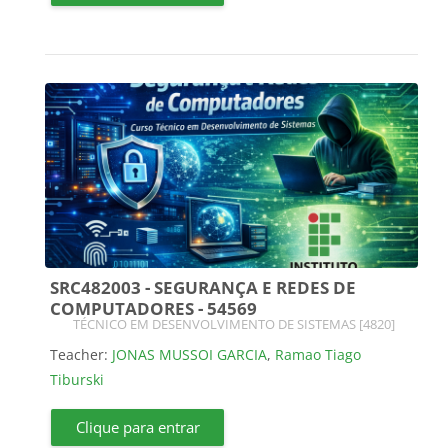
SRC482003 - SEGURANÇA E REDES DE
COMPUTADORES - 54569
Course category
TÉCNICO EM DESENVOLVIMENTO DE SISTEMAS [4820]
Teacher:
JONAS MUSSOI GARCIA
,
Ramao Tiago
Tiburski
Clique para entrar