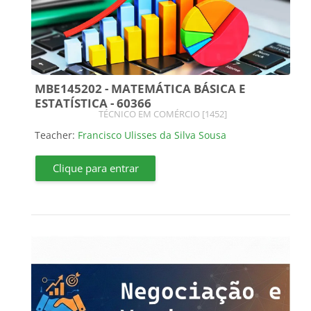
MBE145202 - MATEMÁTICA BÁSICA E
ESTATÍSTICA - 60366
Course category
TÉCNICO EM COMÉRCIO [1452]
Teacher:
Francisco Ulisses da Silva Sousa
Clique para entrar