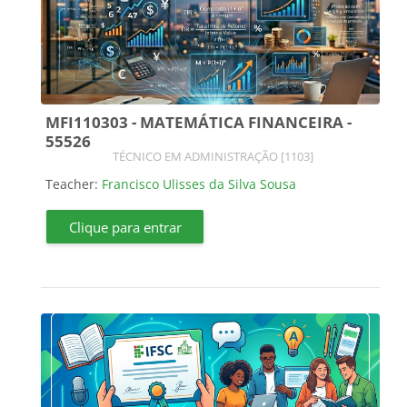
MFI110303 - MATEMÁTICA FINANCEIRA -
55526
Course category
TÉCNICO EM ADMINISTRAÇÃO [1103]
Teacher:
Francisco Ulisses da Silva Sousa
Clique para entrar