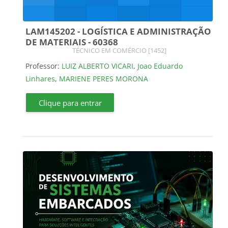
LAM145202 - LOGÍSTICA E ADMINISTRAÇÃO
DE MATERIAIS - 60368
Categoria do curso
TÉCNICO EM COMÉRCIO [1452]
Professor:
LUIZ ALBERTO VICARI
,
Joao Eduardo
Linhares
,
MARIENE PERES MORONA
Clique para entrar