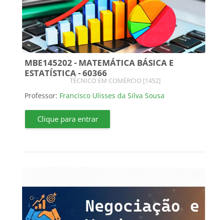
MBE145202 - MATEMÁTICA BÁSICA E
ESTATÍSTICA - 60366
Categoria do curso
TÉCNICO EM COMÉRCIO [1452]
Professor:
Francisco Ulisses da Silva Sousa
Clique para entrar