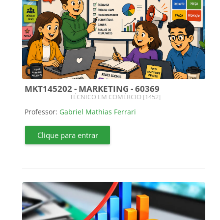
MKT145202 - MARKETING - 60369
Categoria do curso
TÉCNICO EM COMÉRCIO [1452]
Professor:
Gabriel Mathias Ferrari
Clique para entrar