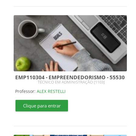
EMP110304 - EMPREENDEDORISMO - 55530
Categoria do curso
TÉCNICO EM ADMINISTRAÇÃO [1103]
Professor:
ALEX RESTELLI
Clique para entrar