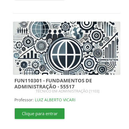
FUN110301 - FUNDAMENTOS DE
ADMINISTRAÇÃO - 55517
Categoria do curso
TÉCNICO EM ADMINISTRAÇÃO [1103]
Professor:
LUIZ ALBERTO VICARI
Clique para entrar