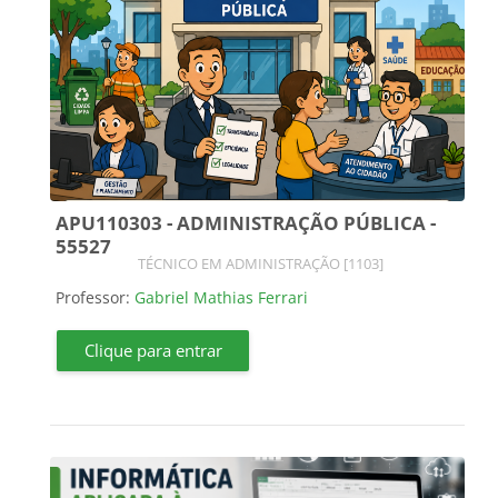
APU110303 - ADMINISTRAÇÃO PÚBLICA -
55527
Categoria do curso
TÉCNICO EM ADMINISTRAÇÃO [1103]
Professor:
Gabriel Mathias Ferrari
Clique para entrar