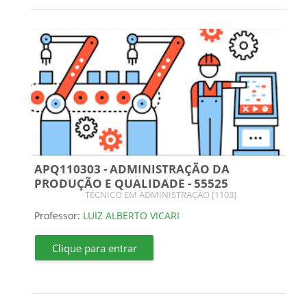
APQ110303 - ADMINISTRAÇÃO DA
PRODUÇÃO E QUALIDADE - 55525
Categoria do curso
TÉCNICO EM ADMINISTRAÇÃO [1103]
Professor:
LUIZ ALBERTO VICARI
Clique para entrar