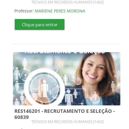
Categoria do curso
TÉCNICO EM RECURSOS HUMANOS [1462]
Professor:
MARIENE PERES MORONA
Clique para entrar
RES146201 - RECRUTAMENTO E SELEÇÃO -
60839
Categoria do curso
TÉCNICO EM RECURSOS HUMANOS [1462]