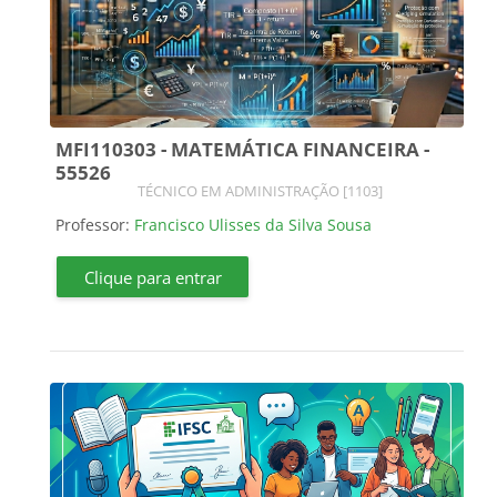
MFI110303 - MATEMÁTICA FINANCEIRA -
55526
Categoria do curso
TÉCNICO EM ADMINISTRAÇÃO [1103]
Professor:
Francisco Ulisses da Silva Sousa
Clique para entrar