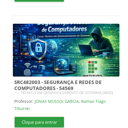
SRC482003 - SEGURANÇA E REDES DE
COMPUTADORES - 54569
Categoria do curso
TÉCNICO EM DESENVOLVIMENTO DE SISTEMAS [4820]
Professor:
JONAS MUSSOI GARCIA
,
Ramao Tiago
Tiburski
Clique para entrar