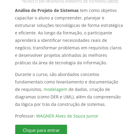
Categoria do curso
TÉCNICO EM DESENVOLVIMENTO DE SISTEMAS [4820]
Análise de Projeto de Sistemas
tem como objetivo
capacitar o aluno a compreender, planejar e
estruturar soluções tecnológicas de forma estratégica
e eficiente. Ao longo da formação, o participante
aprenderá a identificar necessidades reais de
negócio, transformar problemas em requisitos claros
e desenvolver projetos alinhados às melhores
práticas da área de tecnologia da informação.
Durante o curso, são abordados conceitos
fundamentais como levantamento e documentação
de requisitos,
modelagem
de dados, criação de
diagramas (como DER e UML), além da compreensão
da lógica por trás da construção de sistemas.
Professor:
WAGNER Alves de Souza Junior
Clique para entrar