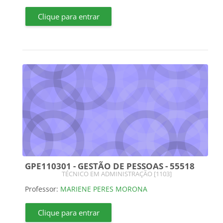
Clique para entrar
GPE110301 - GESTÃO DE PESSOAS - 55518
Categoria do curso
TÉCNICO EM ADMINISTRAÇÃO [1103]
Professor:
MARIENE PERES MORONA
Clique para entrar