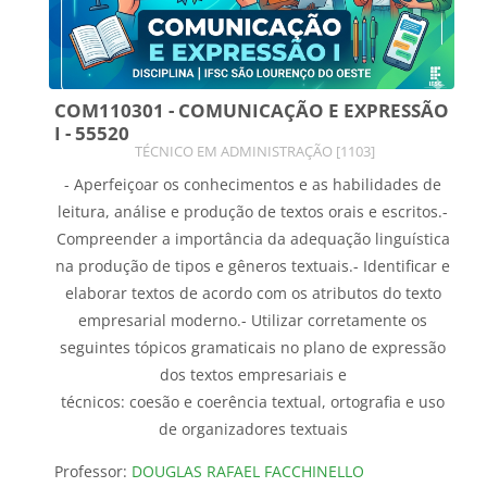
COM110301 - COMUNICAÇÃO E EXPRESSÃO
I - 55520
Categoria do curso
TÉCNICO EM ADMINISTRAÇÃO [1103]
- Aperfeiçoar os conhecimentos e as habilidades de
leitura, análise e produção de textos orais e escritos.-
Compreender a importância da adequação linguística
na produção de tipos e gêneros textuais.- Identificar e
elaborar textos de acordo com os atributos do texto
empresarial moderno.- Utilizar corretamente os
seguintes tópicos gramaticais no plano de expressão
dos textos empresariais e
técnicos: coesão e coerência textual, ortografia e uso
de organizadores textuais
Professor:
DOUGLAS RAFAEL FACCHINELLO