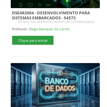
DSE482004 - DESENVOLVIMENTO PARA
SISTEMAS EMBARCADOS - 54573
Categoria do curso
TÉCNICO EM DESENVOLVIMENTO DE SISTEMAS [4820]
Professor:
Diego Marques do Carmo
Clique para entrar