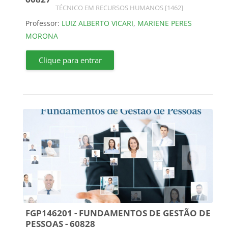
Categoria do curso
TÉCNICO EM RECURSOS HUMANOS [1462]
Professor:
LUIZ ALBERTO VICARI
,
MARIENE PERES
MORONA
Clique para entrar
FGP146201 - FUNDAMENTOS DE GESTÃO DE
PESSOAS - 60828