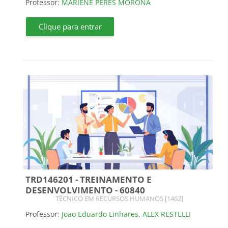
Professor:
MARIENE PERES MORONA
Clique para entrar
TRD146201 - TREINAMENTO E
DESENVOLVIMENTO - 60840
Categoria do curso
TÉCNICO EM RECURSOS HUMANOS [1462]
Professor:
Joao Eduardo Linhares
,
ALEX RESTELLI