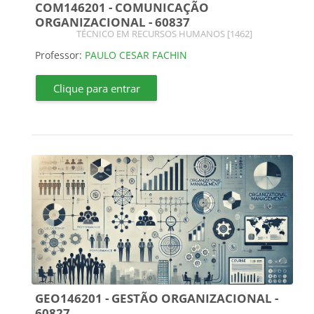
COM146201 - COMUNICAÇÃO
ORGANIZACIONAL - 60837
Categoria do curso
TÉCNICO EM RECURSOS HUMANOS [1462]
Professor:
PAULO CESAR FACHIN
Clique para entrar
GEO146201 - GESTÃO ORGANIZACIONAL -
60827