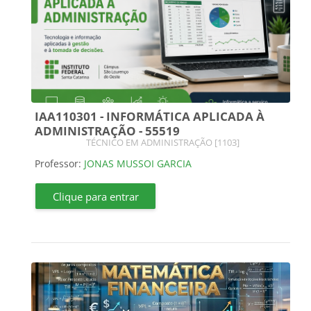
IAA110301 - INFORMÁTICA APLICADA À
ADMINISTRAÇÃO - 55519
Categoria do curso
TÉCNICO EM ADMINISTRAÇÃO [1103]
Professor:
JONAS MUSSOI GARCIA
Clique para entrar