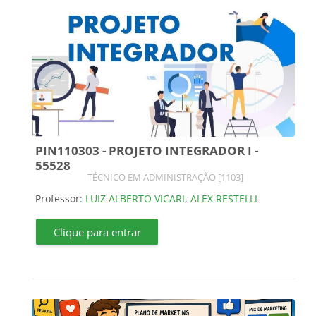
PIN110303 - PROJETO INTEGRADOR I -
55528
Categoria do curso
TÉCNICO EM ADMINISTRAÇÃO [1103]
Professor:
LUIZ ALBERTO VICARI
,
ALEX RESTELLI
Clique para entrar