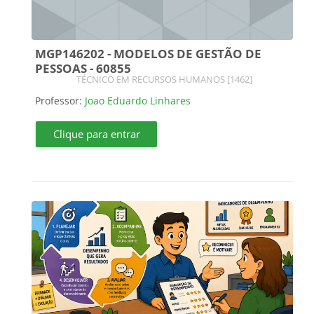
MGP146202 - MODELOS DE GESTÃO DE
PESSOAS - 60855
Categoria do curso
TÉCNICO EM RECURSOS HUMANOS [1462]
Professor:
Joao Eduardo Linhares
Clique para entrar