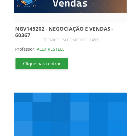
NGV145202 - NEGOCIAÇÃO E VENDAS -
60367
Categoria do curso
TÉCNICO EM COMÉRCIO [1452]
Professor:
ALEX RESTELLI
Clique para entrar