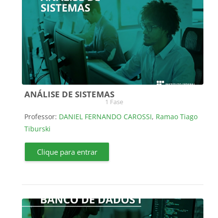
ANÁLISE DE SISTEMAS
Categoria do curso
1 Fase
Professor:
DANIEL FERNANDO CAROSSI
,
Ramao Tiago
Tiburski
Clique para entrar