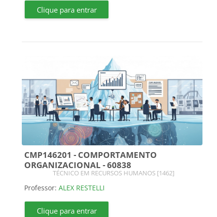
Clique para entrar
CMP146201 - COMPORTAMENTO
ORGANIZACIONAL - 60838
Categoria do curso
TÉCNICO EM RECURSOS HUMANOS [1462]
Professor:
ALEX RESTELLI
Clique para entrar