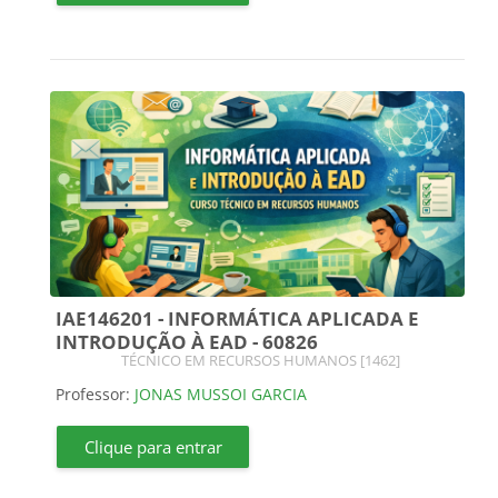
IAE146201 - INFORMÁTICA APLICADA E
INTRODUÇÃO À EAD - 60826
Categoria do curso
TÉCNICO EM RECURSOS HUMANOS [1462]
Professor:
JONAS MUSSOI GARCIA
Clique para entrar