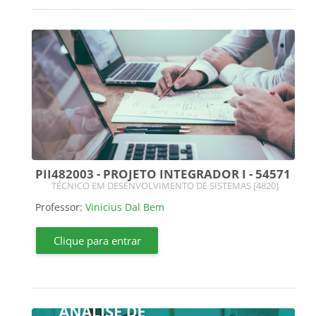
PII482003 - PROJETO INTEGRADOR I - 54571
Categoria do curso
TÉCNICO EM DESENVOLVIMENTO DE SISTEMAS [4820]
Professor:
Vinicius Dal Bem
Clique para entrar