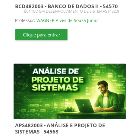
BCD482003 - BANCO DE DADOS II - 54570
Categoria do curso
TÉCNICO EM DESENVOLVIMENTO DE SISTEMAS [4820]
Professor:
WAGNER Alves de Souza Junior
Clique para entrar
APS482003 - ANÁLISE E PROJETO DE
SISTEMAS - 54568